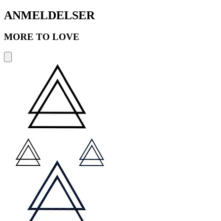
ANMELDELSER
MORE TO LOVE
S
A
2