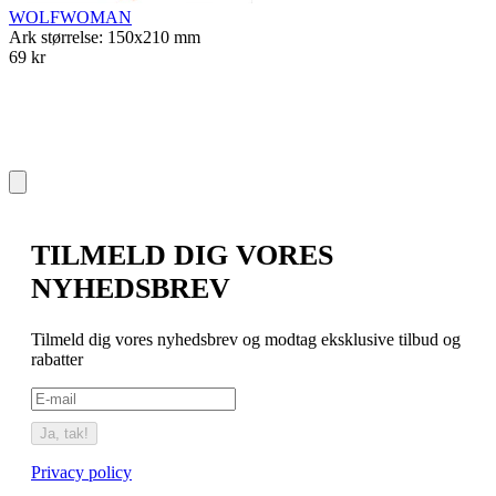
WOLFWOMAN
Ark størrelse: 150x210 mm
69 kr
T
A
6
TILMELD DIG VORES
NYHEDSBREV
Tilmeld dig vores nyhedsbrev og modtag eksklusive tilbud og
rabatter
Ja, tak!
Privacy policy