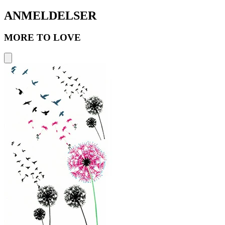
ANMELDELSER
MORE TO LOVE
A
2