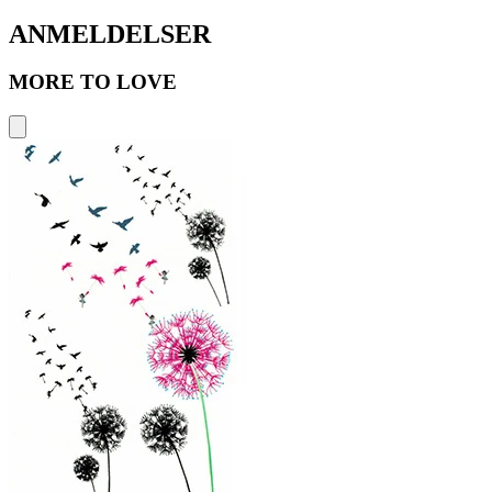
ANMELDELSER
MORE TO LOVE
A
2