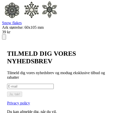
A
I
4
Snow flakes
Ark størrelse: 60x105 mm
39 kr
TILMELD DIG VORES
NYHEDSBREV
Tilmeld dig vores nyhedsbrev og modtag eksklusive tilbud og
rabatter
Ja, tak!
Privacy policy
Du kan afmelde dig, når du vil.