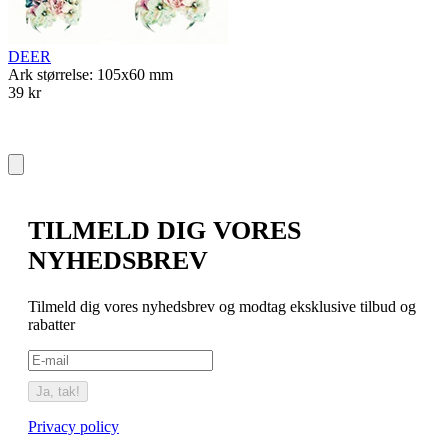
A
3
DEER
Ark størrelse: 105x60 mm
39 kr
TILMELD DIG VORES
NYHEDSBREV
Tilmeld dig vores nyhedsbrev og modtag eksklusive tilbud og
rabatter
Ja, tak!
Privacy policy