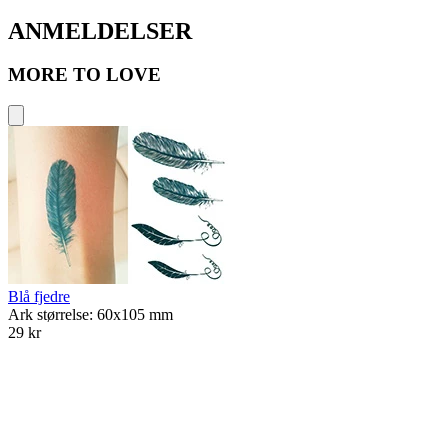
ANMELDELSER
MORE TO LOVE
Blå fjedre
Ark størrelse: 60x105 mm
29 kr
A
3